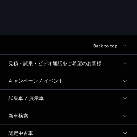
Back to top
見積・試乗・ビデオ通話をご希望のお客様
キャンペーン / イベント
ご希望のサービスを選択
試乗車 / 展示車
全国統一イベント
ディーラー独自イベント
新車検索
試乗予約
試乗車・展示車一覧
認定中古車
新車検索